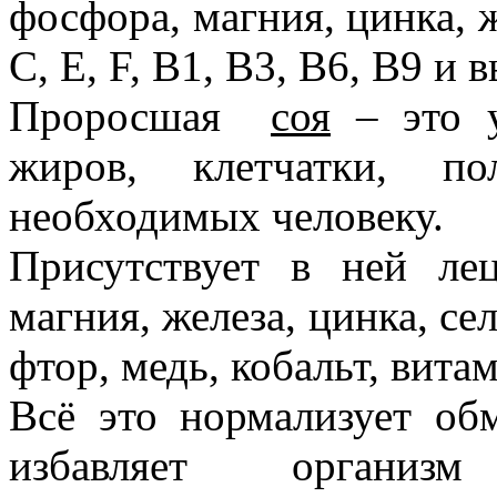
фосфора, магния, цинка, ж
C, E, F, В1, В3, В6, В9 и
Проросшая
соя
– это у
жиров, клетчатки, по
необходимых человеку.
Присутствует в ней лец
магния, железа, цинка, се
фтор, медь, кобальт, вита
Всё это нормализует об
избавляет
организм