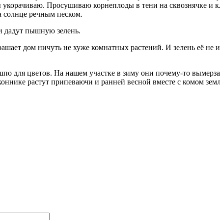
 укорачиваю. Просушиваю корнеплоды в тени на сквознячке и к
 солнце речным песком.
и дадут пышную зелень.
ашает дом ничуть не хуже комнатных растений. И зелень её не 
по для цветов. На нашем участке в зиму они почему-то вымерза
коннике растут припеваючи и ранней весной вместе с комом зем