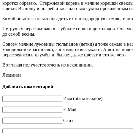
коротко обрезаю.
Стержневой корень и мелкие корешки свеклы
ящики. Выношу в погреб и засыпаю там сухим прокалённым на
Зимой остаётся только посадить их в плодородную землю, и он
Петрушку пересаживаю в глубокие горшки до холодов. Она укр
до самой весны.
Совсем мелкие луковицы тюльпанов (детки) я тоже сажаю в каш
холодильнике загнивают, а в комнате высыхают. А вот на подо
переселяются в клумбы и, бывает, даже цветут в это же лето.
Вот такая получается зелень из некондиции.
Людмила
Добавить комментарий
Имя (обязательное)
E-Mail
Сайт