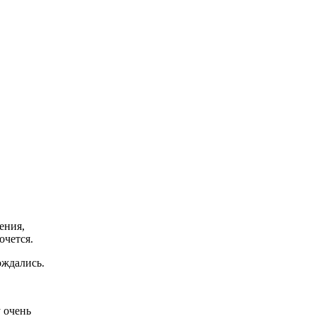
ения,
очется.
ождались.
 очень