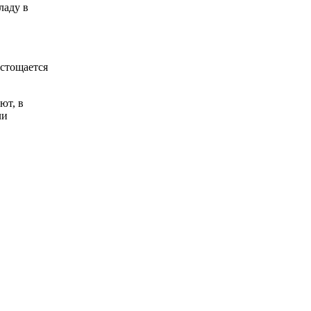
ладу в
истощается
ют, в
ли