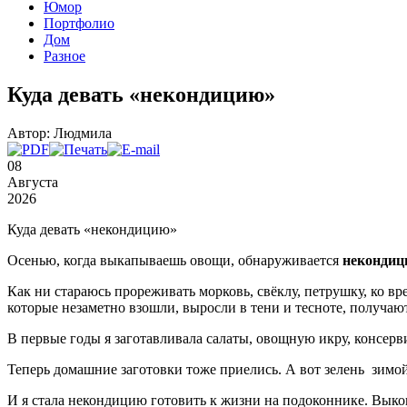
Юмор
Портфолио
Дом
Разное
Куда девать «некондицию»
Автор: Людмила
08
Августа
2026
Куда девать «некондицию»
Осенью, когда выкапываешь овощи, обнаруживается
некондиц
Как ни стараюсь прореживать морковь, свёклу, петрушку, ко в
которые незаметно взошли, выросли в тени и тесноте, получаютс
В первые годы я заготавливала салаты, овощную икру, консер
Теперь домашние заготовки тоже приелись. А вот зелень
зимой
И я стала некондицию готовить к жизни на подоконнике. Выко