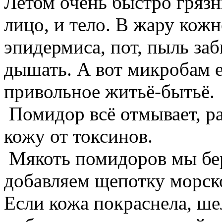
Летом очень быстро грязни
лицо, и тело. В жару кож
эпидермиса, пот, пыль за
дышать. А вот микробам е
привольное житьё-бытьё.
Помидор всё отмывает, р
кожу от токсинов.
Мякоть помидоров мы бер
добавляем щепотку морско
Если кожа покраснела, ше